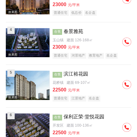
23000
元/平米
普通住宅
低总价
名企盘
4
春景雅苑
在售
玉山镇
建面 126-168㎡
效果图
23000
元/平米
普通住宅
河景地产
教育地产
名企盘
5
滨江裕花园
在售
花桥镇
建面 69-107㎡
22500
元/平米
效果图
普通住宅
江景地产
名企盘
6
保利正荣·堂悦花园
在售
开发区
建面 100-136㎡
22500
元/平米