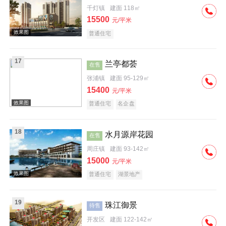
千灯镇
建面 118㎡
效果图
15500
元/平米
普通住宅
17
兰亭都荟
在售
张浦镇
建面 95-129㎡
15400
元/平米
效果图
普通住宅
名企盘
18
水月源岸花园
在售
周庄镇
建面 93-142㎡
15000
元/平米
普通住宅
湖景地产
效果图
19
珠江御景
待售
开发区
建面 122-142㎡