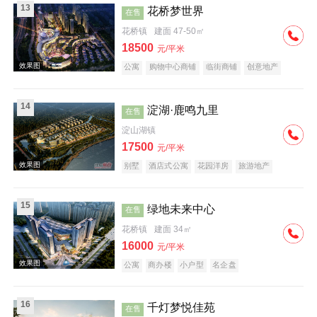
13
花桥梦世界
在售
花桥镇
建面 47-50㎡
18500
元/平米
公寓
购物中心商铺
临街商铺
创意地产
名企盘
效果图
14
淀湖·鹿鸣九里
在售
淀山湖镇
17500
元/平米
别墅
酒店式公寓
花园洋房
旅游地产
15
绿地未来中心
在售
效果图
花桥镇
建面 34㎡
16000
元/平米
公寓
商办楼
小户型
名企盘
16
千灯梦悦佳苑
在售