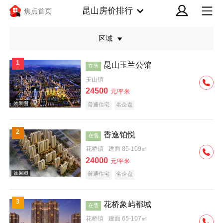
昆山房价排行
焦点首页
区域
1
昆山玉兰公馆
在售
玉山镇
24500
元/平米
普通住宅
名企盘
效果图
2
香逸铂悦
在售
花桥镇
建面 85-109㎡
24000
元/平米
普通住宅
名企盘
3
花桥象屿都城
在售
效果图
花桥镇
建面 65-107㎡