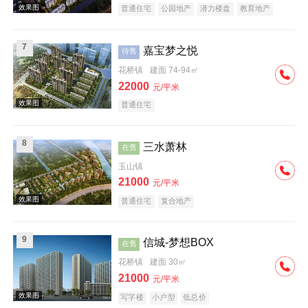
普通住宅
公园地产
潜力楼盘
教育地产
效果图
名企盘
7
嘉宝梦之悦
待售
花桥镇
建面 74-94㎡
22000
元/平米
普通住宅
效果图
8
三水萧林
在售
玉山镇
21000
元/平米
普通住宅
复合地产
9
信城-梦想BOX
在售
效果图
花桥镇
建面 30㎡
21000
元/平米
写字楼
小户型
低总价