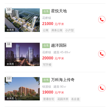
10
星悦天地
在售
花桥镇
效果图
21000
元/平米
公寓
商务公寓
小户型
11
越洋国际
在售
花桥镇
建面 45-89㎡
20000
元/平米
效果图
写字楼
12
万科海上传奇
在售
锦溪镇
建面 90㎡
19000
元/平米
普通住宅
花园洋房
名企盘
效果图