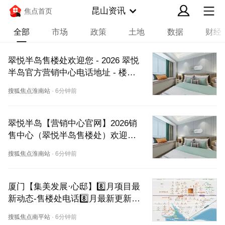
昆山资讯
焦点首页
全部
市场
政策
土地
数据
财经
翠悦半岛售楼处欢迎您 - 2026 翠悦
半岛官方营销中心电话地址 - 楼盘
最新房价 - 户型图解析 - 周边配套
搜狐焦点淮南站
·
6分钟前
环境 - 交房时间容积率测评
翠悦半岛【营销中心官网】2026销
售中心（翠悦半岛售楼处）欢迎您
｜价格/户型/地址/环境/配套/交房时
搜狐焦点淮南站
·
6分钟前
间/电话全覆盖
厦门【集美发展·心邸】8️⃣月项目最
新动态-售楼处电话8️⃣月最新更新百
度百科-官方网站-vip预约通道@Ai
搜狐焦点南平站
·
6分钟前
热搜好房！