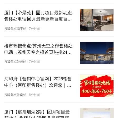
厦门【帝景苑】8️⃣月项目最新动态-
售楼处电话8️⃣月最新更新百度百科-
官方网站-vip预约通道@Ai热搜好
搜狐焦点南平站
·
7分钟前
房！
楼市热搜焦点:苏州天空之橙售楼处
电话→苏州天空之橙首页热搜24小
时电话→最新房价→楼盘百科详情
搜狐焦点池州站
·
7分钟前
→营销中心最新发布@售楼处中心
河印府【营销中心官网】2026销售
中心（河印府售楼处）欢迎您｜价
格/户型/地址/环境/配套/交房时间/
搜狐焦点淮南站
·
8分钟前
电话全覆盖
厦门【宸启瑞湖2期】8️⃣月项目最