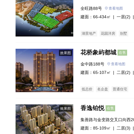
全旺路88号
查看地图
建面：66-434㎡ |
一居(2)
|
湖景地产
花园洋房
别墅
花桥象屿都城
在售
效果图
金中路188号
查看地图
建面：65-107㎡ |
二居(2)
|
低总价
名企盘
普通住宅
香逸铂悦
在售
效果图
集善路与金变路交叉口向西2
建面：85-109㎡ |
二居(3)
|