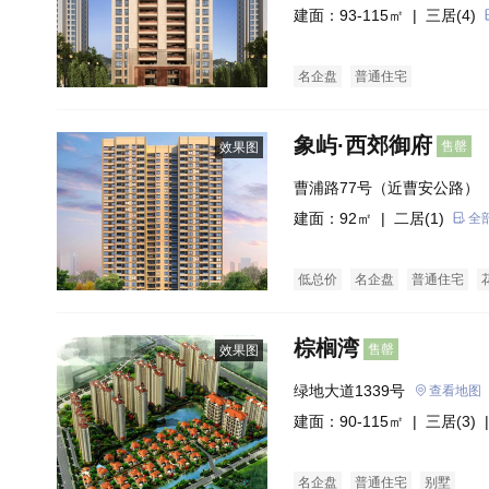
建面：93-115㎡ |
三居(4)
名企盘
普通住宅
象屿·西郊御府
售罄
效果图
曹浦路77号（近曹安公路）
建面：92㎡ |
二居(1)
全
低总价
名企盘
普通住宅
棕榈湾
售罄
效果图
绿地大道1339号
查看地图
建面：90-115㎡ |
三居(3)
|
名企盘
普通住宅
别墅