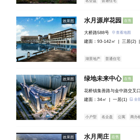
名企盘
普通住宅
水月源岸花园
在售
效果图
大桥路588号
查看地图
建面：93-142㎡ |
三居(2)
|
湖景地产
普通住宅
绿地未来中心
在售
效果图
花桥镇集善路与金中路交叉
建面：34㎡ |
一居(1)
全
小户型
名企盘
公寓
商办
水月周庄
在售
效果图