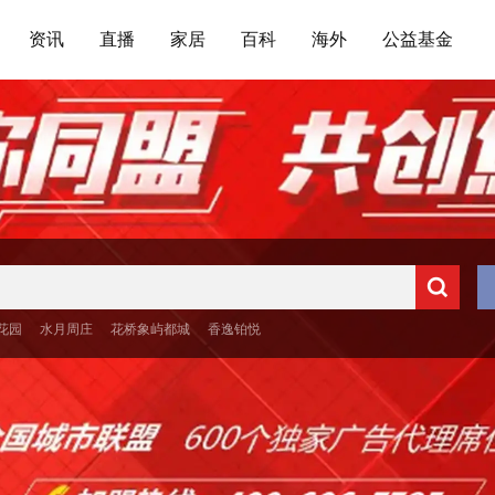
资讯
直播
家居
百科
海外
公益基金
花园
水月周庄
花桥象屿都城
香逸铂悦