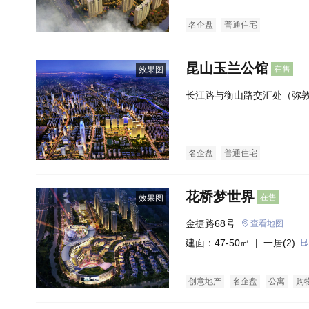
名企盘
普通住宅
昆山玉兰公馆
在售
效果图
长江路与衡山路交汇处（弥
名企盘
普通住宅
花桥梦世界
在售
效果图
金捷路68号
查看地图
建面：47-50㎡ |
一居(2)
创意地产
名企盘
公寓
购