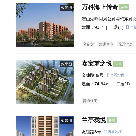
万科海上传奇
在售
效果图
淀山湖畔同周公路与锦东路
建面：90㎡ |
二居(1)
全
名企盘
普通住宅
花园洋房
嘉宝梦之悦
待售
效果图
金捷路86号
查看地图
建面：74-94㎡ |
二居(1)
| 
普通住宅
兰亭珑悦
售罄
效果图
友谊路8号
查看地图