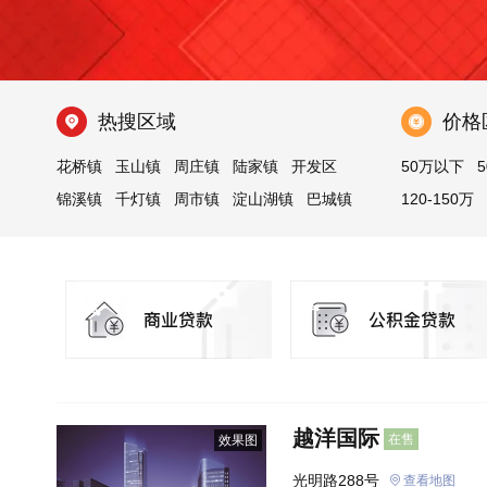
热搜区域
价格
花桥镇
玉山镇
周庄镇
陆家镇
开发区
50万以下
5
锦溪镇
千灯镇
周市镇
淀山湖镇
巴城镇
120-150万
张浦镇
越洋国际
在售
效果图
光明路288号
查看地图