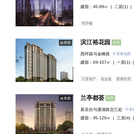
建面：45-89㎡ |
二居(1)
| 
写字楼
滨江裕花园
在售
效果图
西环路与金峰路
查看地图
建面：69-107㎡ |
一居(1)
|
江景地产
名企盘
普通住宅
兰亭都荟
在售
效果图
新吴街与通湖路交汇处
查
建面：95-129㎡ |
三居(4)
|