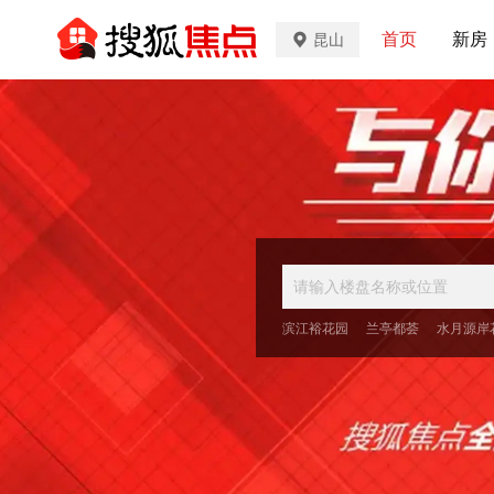
首页
新房
昆山
滨江裕花园
兰亭都荟
水月源岸